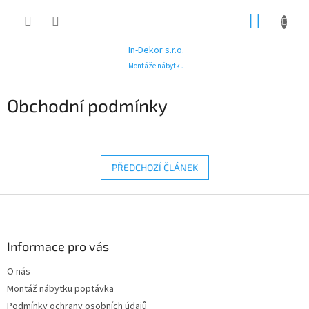
Přejít
NÁKUP
na
obsah
KOŠÍK
In-Dekor s.r.o.
Montáže nábytku
Obchodní podmínky
PŘEDCHOZÍ ČLÁNEK
Z
á
p
a
Informace pro vás
t
O nás
í
Montáž nábytku poptávka
Podmínky ochrany osobních údajů