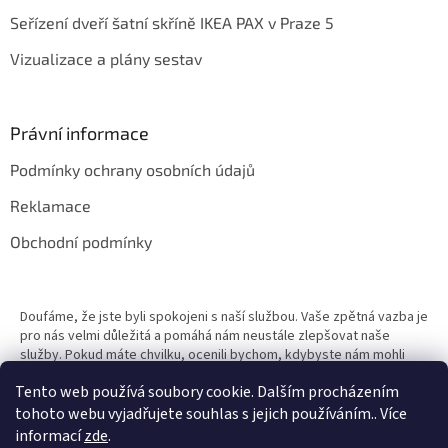
Seřízení dveří šatní skříně IKEA PAX v Praze 5
Vizualizace a plány sestav
Právní informace
Podmínky ochrany osobních údajů
Reklamace
Obchodní podmínky
Doufáme, že jste byli spokojeni s naší službou. Vaše zpětná vazba je
pro nás velmi důležitá a pomáhá nám neustále zlepšovat naše
služby. Pokud máte chvilku, ocenili bychom, kdybyste nám mohli
zanechat recenzi. Vaše zkušenosti mohou pomoci ostatním zákazn
Tento web používá soubory cookie. Dalším procházením
tohoto webu vyjadřujete souhlas s jejich používáním.. Více
informací
zde
.