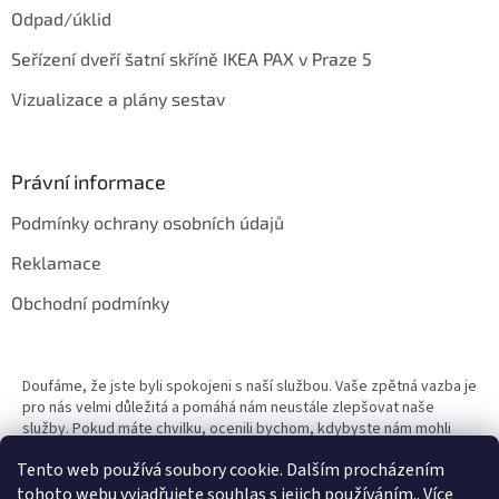
Odpad/úklid
Seřízení dveří šatní skříně IKEA PAX v Praze 5
Vizualizace a plány sestav
Právní informace
Podmínky ochrany osobních údajů
Reklamace
Obchodní podmínky
Doufáme, že jste byli spokojeni s naší službou. Vaše zpětná vazba je
pro nás velmi důležitá a pomáhá nám neustále zlepšovat naše
služby. Pokud máte chvilku, ocenili bychom, kdybyste nám mohli
zanechat recenzi. Vaše zkušenosti mohou pomoci ostatním zákazn
Tento web používá soubory cookie. Dalším procházením
tohoto webu vyjadřujete souhlas s jejich používáním.. Více