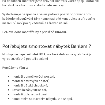
Po dokončení montáže jsme provedli kontrolu všech spojů, dotažení
konstrukce a kontrolu stability celé sestavy.
Výsledkem je bezpečná a pevná patrová postel připravená pro
každodenní používání. Díky kombinaci bílé konstrukce a přírodního
masivu působí pokoj vzdušně a zároveň útulně.
Celková doba montáže byla přibližně
8 hodin
.
Potřebujete smontovat nábytek Benlemi?
Montujeme nejen nábytek IKEA, ale také dětský nábytek českých
výrobců, včetně postelí Benlemi.
Pomůžeme Vám s:
montáží domečkových postelí,
montáží patrových postelí,
montáží dětských pokojů,
kotvením nábytku ke zdi,
montáží polic a osvětlení,
kompletním sestavením nábytku z e-shopů.