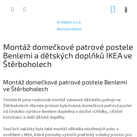
Přejít
NÁKUP
na
obsah
KOŠÍK
In-Dekor s.r.o.
Montáže nábytku
Montáž domečkové patrové postele
Benlemi a dětských doplňků IKEA ve
Štěrboholech
Montáž domečkové patrové postele Benlemi
ve Štěrboholech
Tentokrát jsme realizovali montáž vybavení dětského pokoje ve
Štěrboholech. Hlavním prvkem byla krásná domečková patrová postel
od českého výrobce Benlemi doplněná o úložné schůdky, střešní
konstrukci a další dětské doplňky.
Součástí zakázky byla také montáž několika nástěnných polic a
osvětlení z IKEA, které pomohly vytvořit praktický a útulný prostor pro