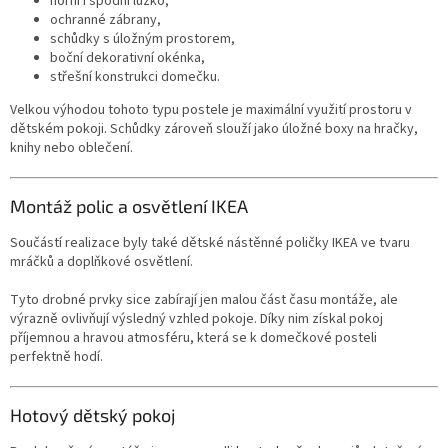
horní i spodní lůžko,
ochranné zábrany,
schůdky s úložným prostorem,
boční dekorativní okénka,
střešní konstrukci domečku.
Velkou výhodou tohoto typu postele je maximální využití prostoru v
dětském pokoji. Schůdky zároveň slouží jako úložné boxy na hračky,
knihy nebo oblečení.
Montáž polic a osvětlení IKEA
Součástí realizace byly také dětské nástěnné poličky IKEA ve tvaru
mráčků a doplňkové osvětlení.
Tyto drobné prvky sice zabírají jen malou část času montáže, ale
výrazně ovlivňují výsledný vzhled pokoje. Díky nim získal pokoj
příjemnou a hravou atmosféru, která se k domečkové posteli
perfektně hodí.
Hotový dětský pokoj