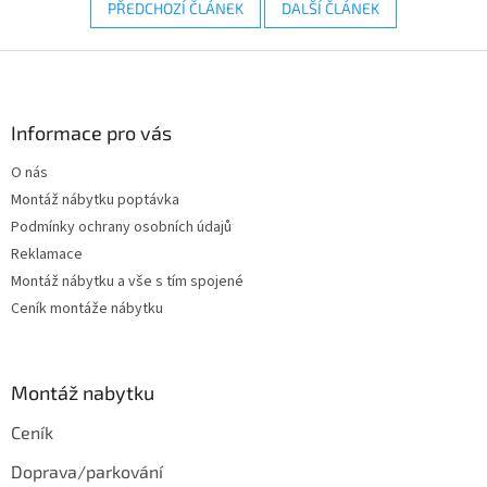
PŘEDCHOZÍ ČLÁNEK
DALŠÍ ČLÁNEK
Z
á
p
a
Informace pro vás
t
O nás
í
Montáž nábytku poptávka
Podmínky ochrany osobních údajů
Reklamace
Montáž nábytku a vše s tím spojené
Ceník montáže nábytku
Montáž nabytku
Ceník
Doprava/parkování