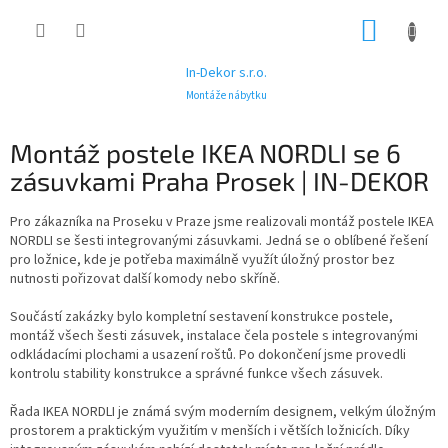
Přejít
NÁKUP
na
obsah
KOŠÍK
In-Dekor s.r.o.
Montáže nábytku
Montáž postele IKEA NORDLI se 6
zásuvkami Praha Prosek | IN-DEKOR
Pro zákazníka na Proseku v Praze jsme realizovali montáž postele IKEA
NORDLI se šesti integrovanými zásuvkami. Jedná se o oblíbené řešení
pro ložnice, kde je potřeba maximálně využít úložný prostor bez
nutnosti pořizovat další komody nebo skříně.
Součástí zakázky bylo kompletní sestavení konstrukce postele,
montáž všech šesti zásuvek, instalace čela postele s integrovanými
odkládacími plochami a usazení roštů. Po dokončení jsme provedli
kontrolu stability konstrukce a správné funkce všech zásuvek.
Řada IKEA NORDLI je známá svým moderním designem, velkým úložným
prostorem a praktickým využitím v menších i větších ložnicích. Díky