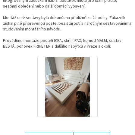
integrovaným zásuvkám nabízí dostatek místa pro ložní prádlo,
sezónní oblečení nebo další domácí vybavení.
Montáž celé sestavy byla dokončena přibližně za 2 hodiny. Zákazník
získal plně připravenou postel bez starostí s náročným sestavováním a
studováním montážního návodu.
Provádíme montáže postelí IKEA, skříní PAX, komod MALM, sestav
BESTÅ, pohovek FRIHETEN a dalšího nábytku v Praze a okolí.