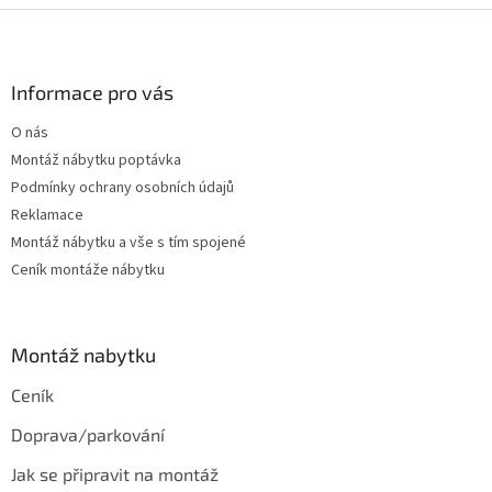
Z
á
p
a
Informace pro vás
t
O nás
í
Montáž nábytku poptávka
Podmínky ochrany osobních údajů
Reklamace
Montáž nábytku a vše s tím spojené
Ceník montáže nábytku
Montáž nabytku
Ceník
Doprava/parkování
Jak se připravit na montáž