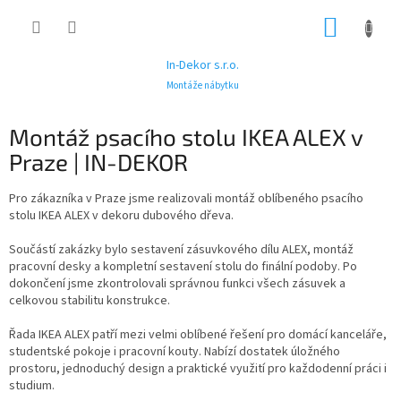
Přejít
NÁKUP
na
obsah
KOŠÍK
In-Dekor s.r.o.
Montáže nábytku
Montáž psacího stolu IKEA ALEX v
Praze | IN-DEKOR
Pro zákazníka v Praze jsme realizovali montáž oblíbeného psacího
stolu IKEA ALEX v dekoru dubového dřeva.
Součástí zakázky bylo sestavení zásuvkového dílu ALEX, montáž
pracovní desky a kompletní sestavení stolu do finální podoby. Po
dokončení jsme zkontrolovali správnou funkci všech zásuvek a
celkovou stabilitu konstrukce.
Řada IKEA ALEX patří mezi velmi oblíbené řešení pro domácí kanceláře,
studentské pokoje i pracovní kouty. Nabízí dostatek úložného
prostoru, jednoduchý design a praktické využití pro každodenní práci i
studium.