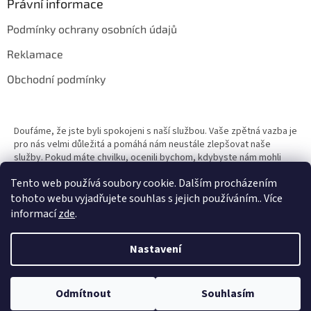
Právní informace
Podmínky ochrany osobních údajů
Reklamace
Obchodní podmínky
Doufáme, že jste byli spokojeni s naší službou. Vaše zpětná vazba je
pro nás velmi důležitá a pomáhá nám neustále zlepšovat naše
služby. Pokud máte chvilku, ocenili bychom, kdybyste nám mohli
zanechat recenzi. Vaše zkušenosti mohou pomoci ostatním zákazn
Tento web používá soubory cookie. Dalším procházením
tohoto webu vyjadřujete souhlas s jejich používáním.. Více
informací
zde
.
Vytvořil Shoptet
Nastavení
Copyright 2026
In-Dekor s.r.o.
. Všechna práva vyhrazena.
Upravit
Profesionální montáž nábytku v Praze a okolí – rychle, spolehlivě, za
Odmítnout
Souhlasím
nastavení cookies
férovou cenu