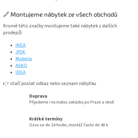
O
kteří...
v
l
🔗 Montujeme nábytek ze všech obchodů
á
d
Kromě této značky montujeme také nábytek z dalších
a
prodejců:
c
í
IKEA
p
JYSK
r
Mobelix
v
k
ASKO
y
IDEA
v
ý
👉 stačí poslat odkaz nebo seznam nábytku
p
i
Doprava
s
Přijedeme i na malou zakázku po Praze a okolí
u
Krátké termíny
Ozvu se do 24 hodin, montáž často do 48 h