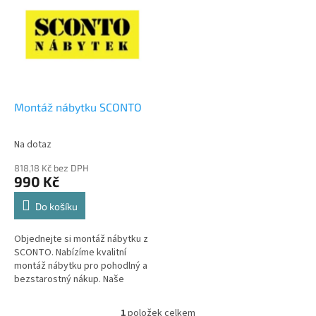
p
p
i
r
s
o
p
d
r
u
o
k
d
t
Montáž nábytku SCONTO
u
ů
k
Na dotaz
t
ů
818,18 Kč bez DPH
990 Kč
Do košíku
Objednejte si montáž nábytku z
SCONTO. Nabízíme kvalitní
montáž nábytku pro pohodlný a
bezstarostný nákup. Naše
služba pro zákazníky zahrnuje
profesionální tým montérů,
1
položek celkem