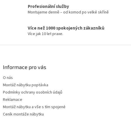
Profesionální služby
Montujeme denně – od komod po velké skříně
Více než 1000 spokojených zákazníků
Více jak 10 let praxe.
Z
á
p
a
Informace pro vás
t
O nás
í
Montáž nábytku poptávka
Podmínky ochrany osobních údajů
Reklamace
Montáž nábytku a vše s tím spojené
Ceník montáže nábytku