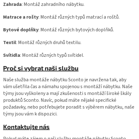
Zahrada
: Montáž zahradního nábytku.
Matrace a rošty
: Montáž různých typů matrací a roštů.
Bytové doplňky
: Montáž různých bytových doplňků.
Textil
: Montáž různých druhů textilu.
Svítidla
: Montáž různých typů svítidel.
Proč si vybrat naši službu
Naše služba montáže nábytku Sconto je navržena tak, aby
vám ušetřila čas a námahu spojenou s montáží nábytku. Naše
týmy jsou vyškoleny a mají zkušenosti s montáží široké škály
produktů Sconto. Navíc, pokud máte nějaké specifické
požadavky, nebo potřebujete poradit s výběrem nábytku, naše
týmy jsou vám k dispozici.
Kontaktujte nás
Pokud máte zájem o naši službu montáže nábytku Sconto,