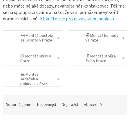
nebo máte nějaké dotazy, neváhejte nás kontaktovat. Těšíme
se na spolupráci s vámi a na to, že vám pomůžeme vytvořit
domov vašich snů.
Klikněte zde pro nezávaznou nabídku
.
🛏️ Montáž postele
🪑 Montáž komody
ze Sconto v Praze
v Praze
🧥 Montáž skříní v
🪑 Montáž stolů a
Praze
židlí v Praze
🛋️ Montáž
sedaček a
pohovek v Praze
Ř
a
Doporučujeme
Nejlevnější
Nejdražší
Abecedně
z
e
V
n
ý
í